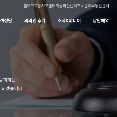
블로그
교통사고센터
회생파산센터
조세센터
부동산센터
고객상담
의뢰인 후기
소식&미디어
상담예약
소중히하는
 되겠습니다.