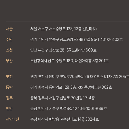
서울
서울 서초구 서초중앙로 123, 13층(엘렌타워)
수원
경기 수원시 영통구 광교중앙로248번길 95-1 401호~402호
인천
인천 부평구 광장로 28, SR노빌리안 609호
부산
부산광역시 남구 수영로 180, 대연아이홈 3층 301호
부천
경기 부천시 원미구 부일로205번길 26 대명앤스빌1차 2층 205
동탄
경기 화성시 동탄역로 128 3층, ktx 중앙파크뷰 302호
청주
충북 청주시 서원구 산남로 70번길 17, 4층
천안
충남 천안시 서북구 백석4길 12 10층 1001-B49호
천안아산
충남 아산시 배방읍 고속철대로 147, 302-1호