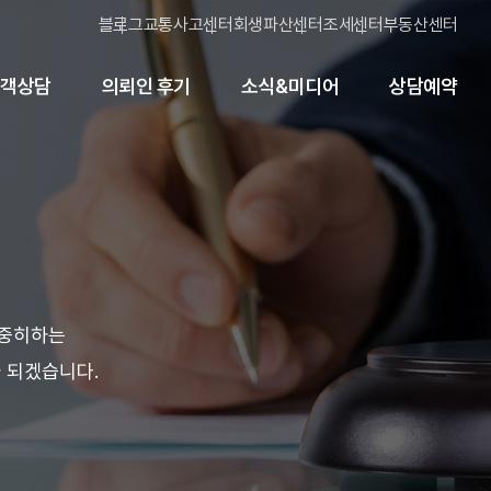
블로그
교통사고센터
회생파산센터
조세센터
부동산센터
고객상담
의뢰인 후기
소식&미디어
상담예약
소중히하는
 되겠습니다.