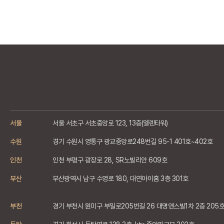
서울
서울 서초구 서초중앙로 123, 13층(엘렌타워)
수원
경기 수원시 영통구 광교중앙로248번길 95-1 401호~402호
인천
인천 부평구 광장로 28, SR노빌리안 609호
부산
부산광역시 남구 수영로 180, 대연아이홈 3층 301호
부천
경기 부천시 원미구 부일로205번길 26 대명앤스빌1차 2층 205